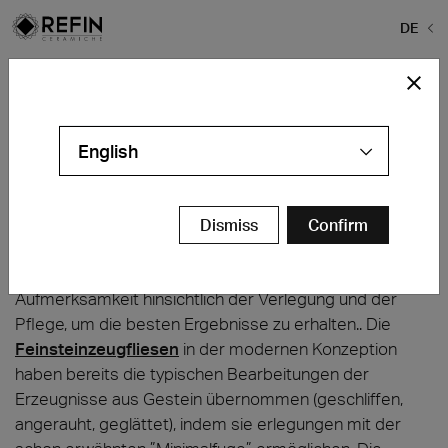
DE
Home
>
Feinsteinzeug
>
Verlegehilfe
Verlegehilfe
EINFÜHRUNG
English
Die am meisten verbreitetste Verwendung des
Feinsteinzeugs UGL, gekennzeichnet durch die
herausragenden technischen und ästhetischen
Dismiss
Confirm
Eigenschaften – sowohl für geschäftliche als auch für
Wohnräume bestimmt – erreicht eine immer größere
Aufmerksamkeit hinsichtlich der Verlegung und der
Pflege, um die besten Ergebnisse zu erhalten.. Die
Feinsteinzeugfliesen
in der modernen Konzeption
haben bereits die typischen Bearbeitungen der
Erzeugnisse aus Gestein übernommen (geschliffen,
angerauht, geglättet), indem sie erlegungen mit der