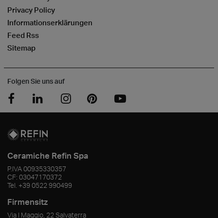
Privacy Policy
Informationserklärungen
Feed Rss
Sitemap
Folgen Sie uns auf
Ceramiche Refin Spa
P.IVA
00935330357
CF:
03047170372
Tel.
+39 0522 990499
Firmensitz
Via I Maggio, 22 Salvaterra