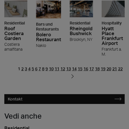
Residential
Residential
Hospitality
Bars und
Roof
Rheingold
Hyatt
Restaurants
Costiera
Bushwick
Place
Bolero
Garden
Frankfurt
Restaurant
Brooklyn, NY
Airport
Costiera
Naklo
amalfitana
Frankfurt a.
M.
1
2
3
4
5
6
7
8
9
10
11
12
13
14
15
16
17
18
19
20
21
22
Kontakt
Vedi anche
Residential