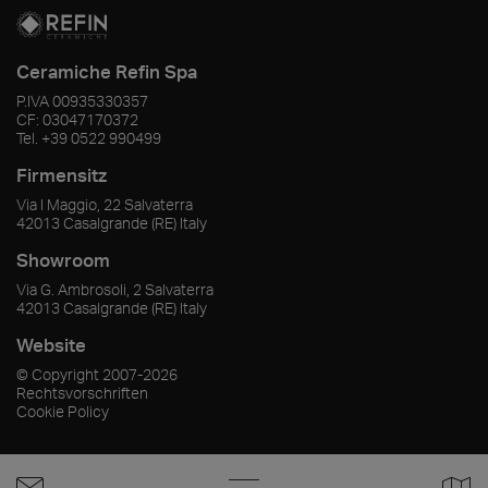
Ceramiche Refin Spa
P.IVA
00935330357
CF:
03047170372
Tel.
+39 0522 990499
Firmensitz
Via I Maggio, 22 Salvaterra
42013
Casalgrande
(RE)
Italy
Showroom
Via G. Ambrosoli, 2 Salvaterra
42013
Casalgrande
(RE)
Italy
Website
© Copyright
2007-2026
Rechtsvorschriften
Cookie Policy