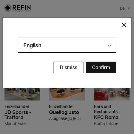
DE
Home
>
Projekte
Projektgalerie
Ein leichtes und schnelles Instrument das Planern z.
English
Bsp. die Projekte, die mit Fliesen für den Außenbereich
realisiert wurden oder Referenzen von Refin, die in der
ganzen Welt verstreut liegen, anzeigt.
Dismiss
Confirm
Einzelhandel
Einzelhandel
Bars und
JD Sports -
Quellogiusto
Restaurants
Trafford
KFC Roma
Albignasego (PD)
Manchester
Roma Tritone