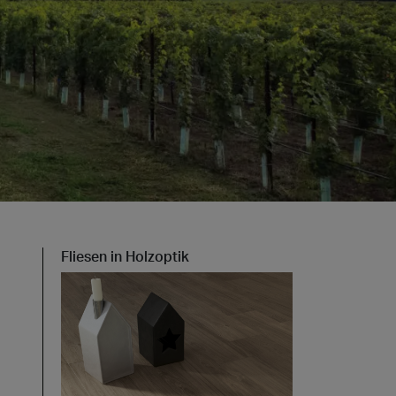
t at Work – Prag 2026
ie unsere Kollektionen auf der Architect at Work in
chische Republik. Besuchen Sie uns am 17. und 18.
nd 49.
 at Work –
2026
Fliesen in Holzoptik