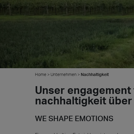
Cersa
Wir sin
Lösunge
der Arc
Archit
Steino
Lyon 
Home
>
Unternehmen
>
Nachhaltigkeit
Unser engagement 
nachhaltigkeit
ü
ber
WE SHAPE EMOTIONS