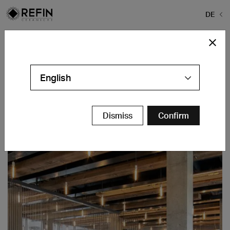
DE
Home
>
Rheingold Bushwick
Rheingold Bushwick
English
Brooklyn, NY - USA
Kontakt
Dismiss
Confirm