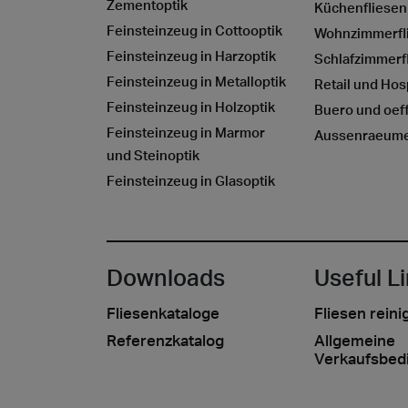
Zementoptik
Küchenfliesen
Feinsteinzeug in Cottooptik
Wohnzimmerfl
Feinsteinzeug in Harzoptik
Schlafzimmerf
Feinsteinzeug in Metalloptik
Retail und Hosp
Feinsteinzeug in Holzoptik
Buero und oeff
Feinsteinzeug in Marmor
Aussenraeum
und Steinoptik
Feinsteinzeug in Glasoptik
Downloads
Useful L
Fliesenkataloge
Fliesen reini
Referenzkatalog
Allgemeine
Verkaufsbed