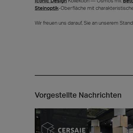
Iconic Design
Kollektion — Osmos mit
Bet
Steinoptik
-Oberfläche mit charakteristisch
Cersa
Wir freuen uns darauf, Sie an unserem Stan
Wir sin
Lösunge
der Arc
Archit
Steino
Lyon 
Vorgestellte Nachrichten