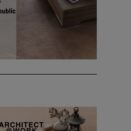
t at Work – Prag 2026
ie unsere Kollektionen auf der Architect at Work in
chische Republik. Besuchen Sie uns am 17. und 18.
nd 49.
 at Work –
2026