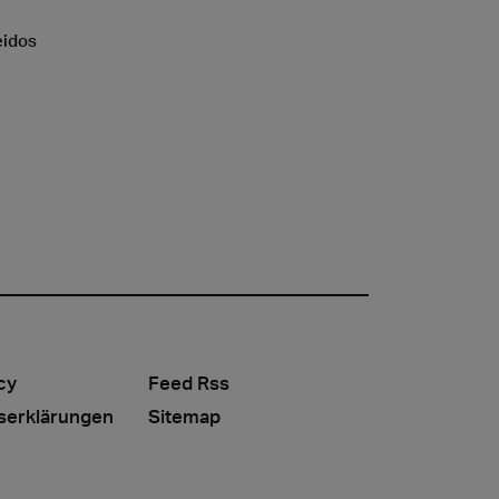
eidos
cy
Feed Rss
serklärungen
Sitemap