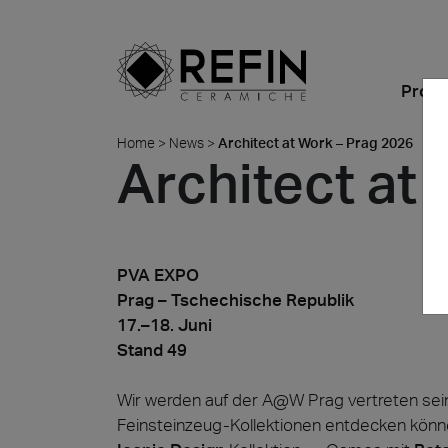
Produ
Home
>
News
>
Architect at Work – Prag 2026
Architect at
Objektbereich
Feinsteinzeug
Hervogehoben
BIM
News
Refin DTS – Daring Art
Unternehmen
Alle Pr
Alle
Explorations
Ambiente
Warum ist Keramik die
Residential
Grossformatplatten
Veranstaltungen
Refin Experience
richtige Wahl?
Metamorphoses by
Farben
Einzelhandel
Maßgefertigte Dicke
Nachhaltigkeit
Oliver Laric 2025
PVA EXPO
FAQ
Fliesen
Formate
Bars und Restaurants
Made in Italy
Prag – Tschechische Republik
Glint by Quayola 2024
Verlegehilfe
17.–18. Juni
Büros und Showrooms
Anfahrt und Karte
Stand 49
Einzelh
Zertifizierungen
Alle Kollektionen
Hospitality
Kontaktieren Sie uns
Quell
Iconi
Wir werden auf der A@W Prag vertreten sein
Albigna
Sicherheitsdatenblatt
Öffentlichen Räumen
Feinsteinzeug-Kollektionen entdecken könne