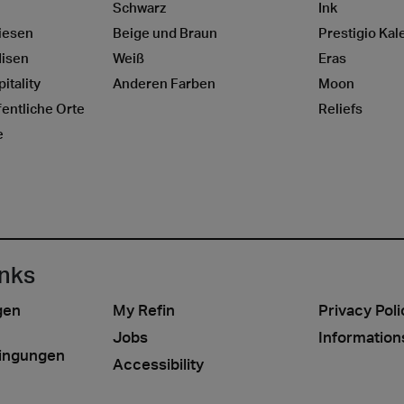
Schwarz
Ink
iesen
Beige und Braun
Prestigio Kal
lisen
Weiß
Eras
itality
Anderen Farben
Moon
entliche Orte
Reliefs
e
inks
gen
My Refin
Privacy Poli
Jobs
Information
ingungen
Accessibility