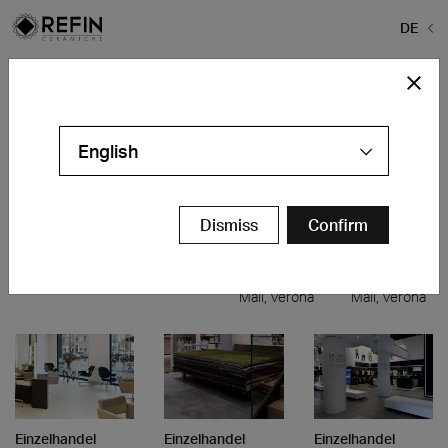
DE
Home
>
Projekte
>
pavimenti-uffici-moderni
pavimenti-uffici-moderni
English
Einzelhandel
Einzelhandel
Einzelhandel
Einzelhandel
Farmacia
Hackett
Capello
Gioielleria
Dismiss
Confirm
Manfrini
Point
Bluespirit
various
Buttapietra
locations
Adigeo
Adigeo
(VR)
Shopping
Shopping
Mall, Verona
Mall, Verona
Einzelhandel
Einzelhandel
Einzelhandel