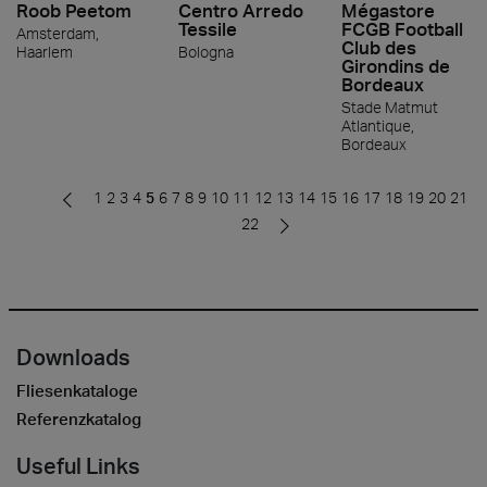
Roob Peetom
Centro Arredo
Mégastore
Tessile
FCGB Football
Amsterdam,
Club des
Haarlem
Bologna
Girondins de
Bordeaux
Stade Matmut
Atlantique,
Bordeaux
1
2
3
4
5
6
7
8
9
10
11
12
13
14
15
16
17
18
19
20
21
22
Downloads
Fliesenkataloge
Referenzkatalog
Useful Links