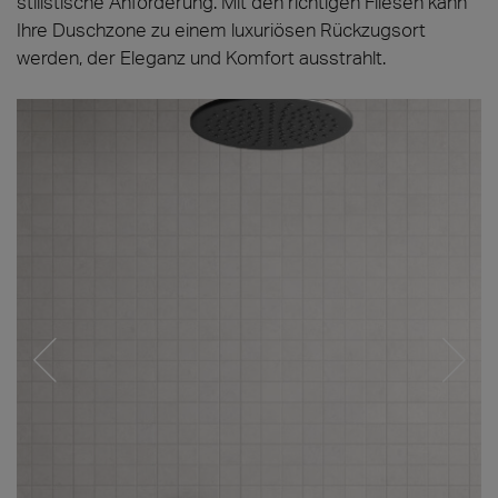
stilistische Anforderung. Mit den richtigen Fliesen kann
Ihre Duschzone zu einem luxuriösen Rückzugsort
werden, der Eleganz und Komfort ausstrahlt.
Etherea_White_Mosaico_30x30
V