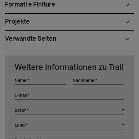
Formati e Finiture
Projekte
Verwandte Seiten
Weitere Informationen zu Trail
Name
Nachname
E-mail
Beruf
Beruf *
Unternehmen
Land
Land *
Bundesland