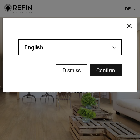
DE
English
Dismiss
Confirm
Trail
Fliesen in Holzoptik Eiche