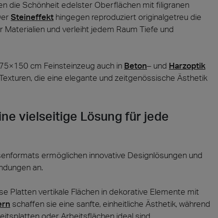
n die Schönheit edelster Oberflächen mit filigranen
Der
Steineffekt
hingegen reproduziert originalgetreu die
 Materialien und verleiht jedem Raum Tiefe und
r 75×150 cm Feinsteinzeug auch in
Beton
– und
Harzoptik
n Texturen, die eine elegante und zeitgenössische Ästhetik
ne vielseitige Lösung für jede
enformats ermöglichen innovative Designlösungen und
endungen an.
e Platten vertikale Flächen in dekorative Elemente mit
ern
schaffen sie eine sanfte, einheitliche Ästhetik, während
beitsplatten oder Arbeitsflächen ideal sind.