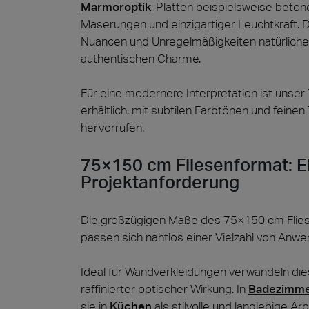
Marmoroptik
-Platten beispielsweise betone
Maserungen und einzigartiger Leuchtkraft. 
Nuancen und Unregelmäßigkeiten natürlicher
authentischen Charme.
Für eine modernere Interpretation ist unse
erhältlich, mit subtilen Farbtönen und feine
hervorrufen.
75×150 cm Fliesenformat: Ei
Projektanforderung
Die großzügigen Maße des 75×150 cm Flies
passen sich nahtlos einer Vielzahl von Anw
Ideal für Wandverkleidungen verwandeln dies
raffinierter optischer Wirkung. In
Badezimm
sie in
Küchen
als stilvolle und langlebige Ar