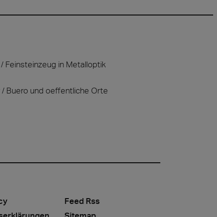
Feinsteinzeug in Metalloptik
Buero und oeffentliche Orte
cy
Feed Rss
serklärungen
Sitemap