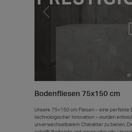
Cersa
Wir sin
Lösunge
der Arc
Archit
Steino
Lyon 
Bodenfliesen 75x150 cm
Unsere 75×150 cm Fliesen – eine perfekte B
technologischer Innovation – wurden entwick
unverwechselbarem Charakter zu bieten. D
schafft fließende und anspruchsvolle Umgebu