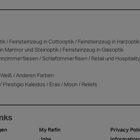
tik
Feinsteinzeug in Cottooptik
Feinsteinzeug in Harzoptik
in Marmor und Steinoptik
Feinsteinzeug in Glasoptik
nzimmerfliesen
Schlafzimmerflisen
Retail und Hospitality
Weiß
Anderen Farben
Prestigio Kaleidos
Eras
Moon
Reliefs
inks
gen
My Refin
Privacy Poli
Jobs
Information