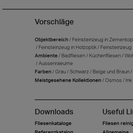
Vorschläge
Objektbereich
Feinsteinzeug in Zementop
Feinsteinzeug in Holzoptik
Feinsteinzeug 
Ambiente
Badfliesen
Küchenfliesen
Woh
Aussenraeume
Farben
Grau
Schwarz
Beige und Braun
Meistgesehene Kollektionen
Osmos
Ink
Downloads
Useful L
Fliesenkataloge
Fliesen reini
Referenzkatalog
Allgemeine