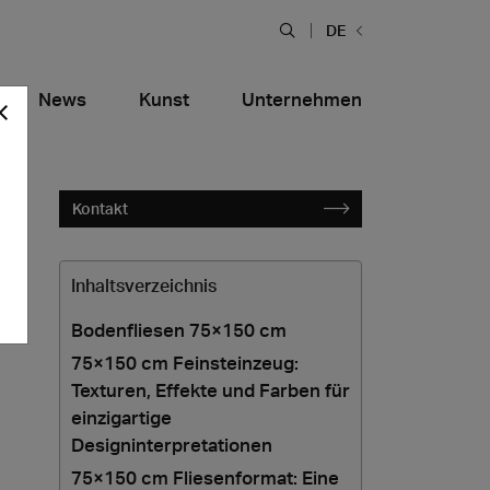
DE
News
Kunst
Unternehmen
Kontakt
Inhaltsverzeichnis
Bodenfliesen 75×150 cm
75×150 cm Feinsteinzeug:
Texturen, Effekte und Farben für
Bars und Restaurants
tiera Garden
Bolero Restaurant
tik
Marmoroptik
einzigartige
alfitana
Naklo
Designinterpretationen
75×150 cm Fliesenformat: Eine