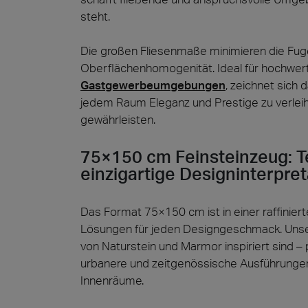
steht.
Die großen Fliesenmaße minimieren die Fuge
Oberflächenhomogenität. Ideal für hochwe
Gastgewerbeumgebungen
, zeichnet sich
jedem Raum Eleganz und Prestige zu verleihe
gewährleisten.
75×150 cm Feinsteinzeug: Te
einzigartige Designinterpre
Das Format 75×150 cm ist in einer raffiniert
Lösungen für jeden Designgeschmack. Uns
von Naturstein und Marmor inspiriert sind – 
urbanere und zeitgenössische Ausführungen, 
Innenräume.