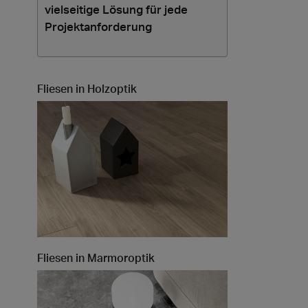
vielseitige Lösung für jede
Projektanforderung
t at Work – Prag 2026
ie unsere Kollektionen auf der Architect at Work in
chische Republik. Besuchen Sie uns am 17. und 18.
nd 49.
Fliesen in Holzoptik
 at Work –
2026
Fliesen in Marmoroptik