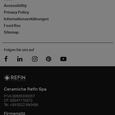
Accessibility
Privacy Policy
Informationserklärungen
Feed Rss
Sitemap
Folgen Sie uns auf
Ceramiche Refin Spa
P.IVA
00935330357
CF:
03047170372
Tel.
+39 0522 990499
Firmensitz