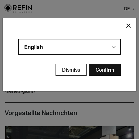
DE
Home
>
Refin Fliesen
>
#The greatness of nature
#The greatness of nature
English
Dismiss
Confirm
/series/giant/
Vorgestellte Nachrichten