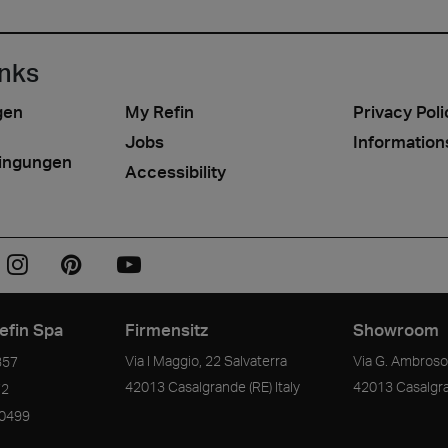
inks
gen
My Refin
Privacy Poli
Jobs
Information
ingungen
Accessibility
efin Spa
Firmensitz
Showroom
Via I Maggio, 22 Salvaterra
Via G. Ambrosol
357
42013
Casalgrande
(RE)
Italy
42013
Casalgr
72
90499