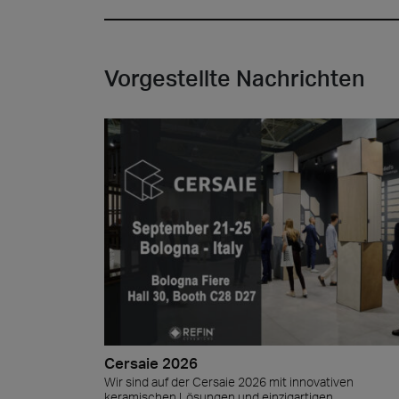
Cersa
Wir sin
Vorgestellte Nachrichten
Lösunge
der Arc
Archit
Steino
Lyon 
Cersaie 2026
Wir sind auf der Cersaie 2026 mit innovativen
keramischen Lösungen und einzigartigen