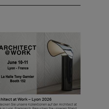
t at Work – Prag 2026
ie unsere Kollektionen auf der Architect at Work in
chische Republik. Besuchen Sie uns am 17. und 18.
nd 49.
 at Work –
2026
hitect at Work – Lyon 2026
ecken Sie unsere Kollektionen auf der Architect at
k in Lyon, Frankreich. Besuchen Sie unseren Stand