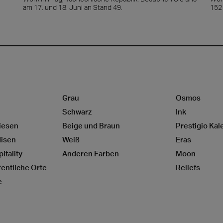
am 17. und 18. Juni an Stand 49.
152 
Grau
Osmos
Schwarz
Ink
iesen
Beige und Braun
Prestigio Kal
lisen
Weiß
Eras
itality
Anderen Farben
Moon
entliche Orte
Reliefs
e