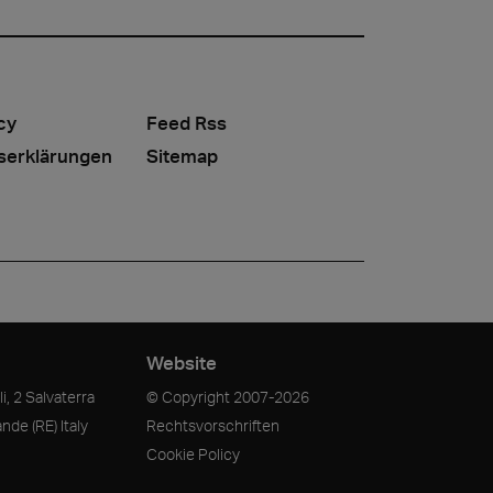
cy
Feed Rss
serklärungen
Sitemap
Website
i, 2 Salvaterra
© Copyright
2007-2026
ande
(RE)
Italy
Rechtsvorschriften
Cookie Policy