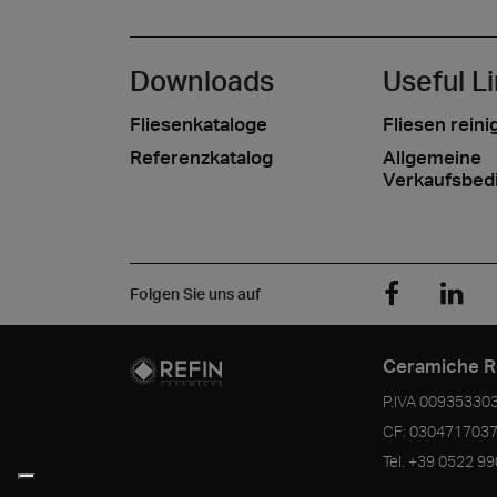
Downloads
Useful L
Fliesenkataloge
Fliesen reini
Referenzkatalog
Allgemeine
Verkaufsbed
Folgen Sie uns auf
Ceramiche R
P.IVA
00935330
CF:
030471703
Tel.
+39 0522 9