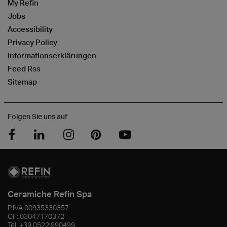
My Refin
Jobs
Accessibility
Privacy Policy
Informationserklärungen
Feed Rss
Sitemap
Folgen Sie uns auf
Ceramiche Refin Spa
P.IVA
00935330357
CF:
03047170372
Tel.
+39 0522 990499