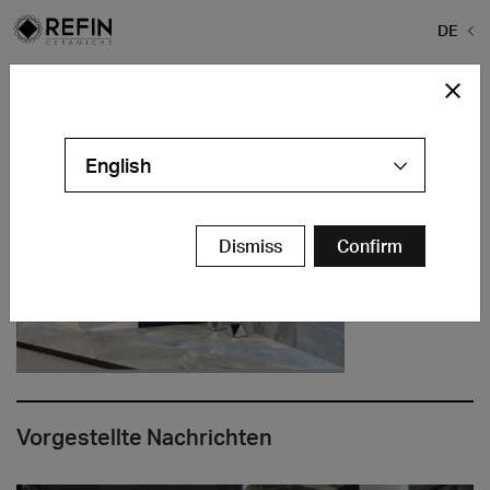
DE
Home
>
News
>
Cersaie 2025
>
kaleidos
kaleidos
English
Dismiss
Confirm
Vorgestellte Nachrichten