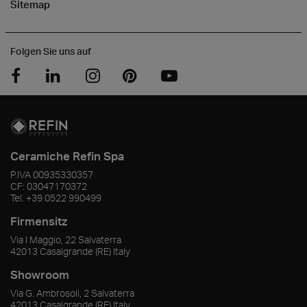
Sitemap
Folgen Sie uns auf
Ceramiche Refin Spa
P.IVA
00935330357
CF:
03047170372
Tel.
+39 0522 990499
Firmensitz
Via I Maggio, 22 Salvaterra
42013
Casalgrande
(RE)
Italy
Showroom
Via G. Ambrosoli, 2 Salvaterra
42013
Casalgrande
(RE)
Italy