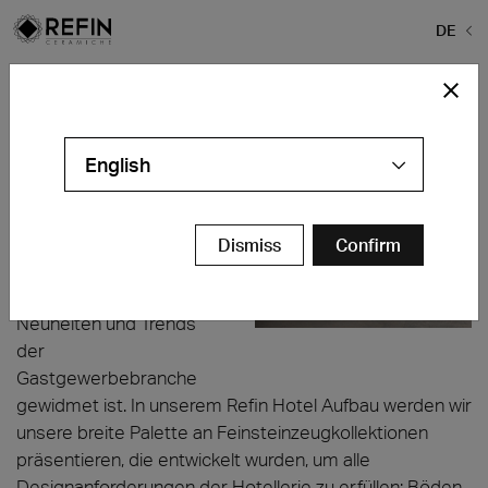
DE
Home
>
News
>
EQUIPHOTEL 2024
EQUIPHOTEL 2024
English
Vom 3. bis 7. November
werden wir auf der
EquipHotel, dem lang
Dismiss
Confirm
erwarteten Pariser Event,
präsent sein, das den
Neuheiten und Trends
der
Gastgewerbebranche
gewidmet ist. In unserem Refin Hotel Aufbau werden wir
unsere breite Palette an Feinsteinzeugkollektionen
präsentieren, die entwickelt wurden, um alle
Designanforderungen der Hotellerie zu erfüllen: Böden