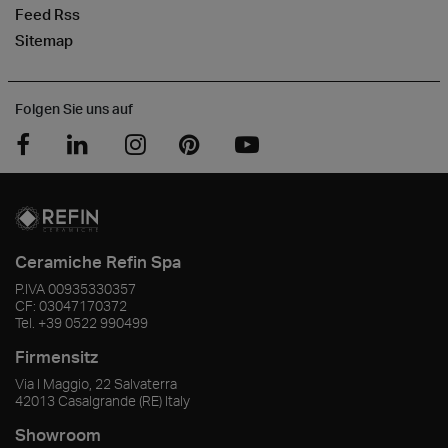
Feed Rss
Sitemap
Folgen Sie uns auf
Ceramiche Refin Spa
P.IVA
00935330357
CF:
03047170372
Tel.
+39 0522 990499
Firmensitz
Via I Maggio, 22 Salvaterra
42013
Casalgrande
(RE)
Italy
Showroom