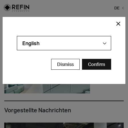
DE
Home
>
Unternehmen
>
Unser Standort
>
1
1
English
Dismiss
Confirm
Vorgestellte Nachrichten