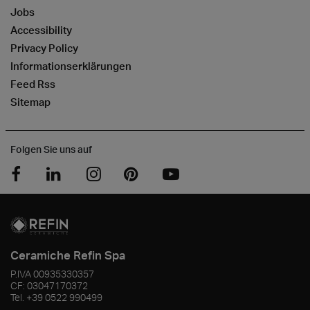
Jobs
Accessibility
Privacy Policy
Informationserklärungen
Feed Rss
Sitemap
Folgen Sie uns auf
Ceramiche Refin Spa
P.IVA
00935330357
CF:
03047170372
Tel.
+39 0522 990499